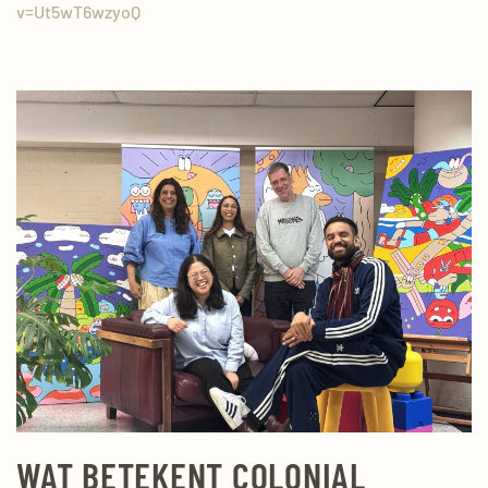
v=Ut5wT6wzyoQ
WAT BETEKENT COLONIAL