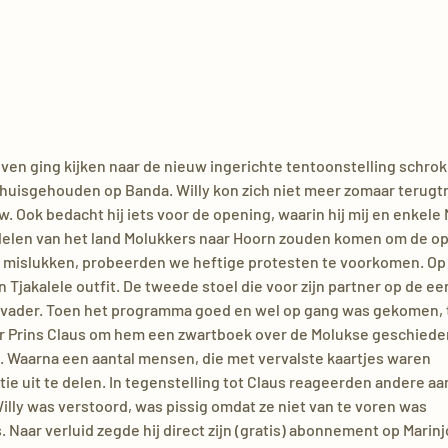
ven ging kijken naar de nieuw ingerichte tentoonstelling schrok h
d huisgehouden op Banda. Willy kon zich niet meer zomaar terug
. Ook bedacht hij iets voor de opening, waarin hij mij en enkele
e delen van het land Molukkers naar Hoorn zouden komen om de o
u mislukken, probeerden we heftige protesten te voorkomen. Op
 Tjakalele outfit. De tweede stoel die voor zijn partner op de eer
ootvader. Toen het programma goed en wel op gang was gekomen, 
ar Prins Claus om hem een zwartboek over de Molukse geschiede
. Waarna een aantal mensen, die met vervalste kaartjes waren
e uit te delen. In tegenstelling tot Claus reageerden andere a
illy was verstoord, was pissig omdat ze niet van te voren was
aar verluid zegde hij direct zijn (gratis) abonnement op Marinjo