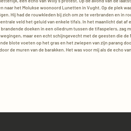
 letterlijk, een echo van Willy’s protest. Op de avond van de laatst
n naar het Molukse woonoord Lunetten in Vught. Op de plek waar
en. Hij had de rouwkleden bij zich om ze te verbranden en in roo
ntrale veld het geluid van enkele tifa’s. In het maanlicht dat af 
e brandende doeken in een oliedrum tussen de tifaspelers, zag m
ewegingen, maar een echt schijngevecht met de geesten die de
de blote voeten op het gras en het zwiepen van zijn parang doo
door de muren van de barakken. Het was voor mij als de echo va