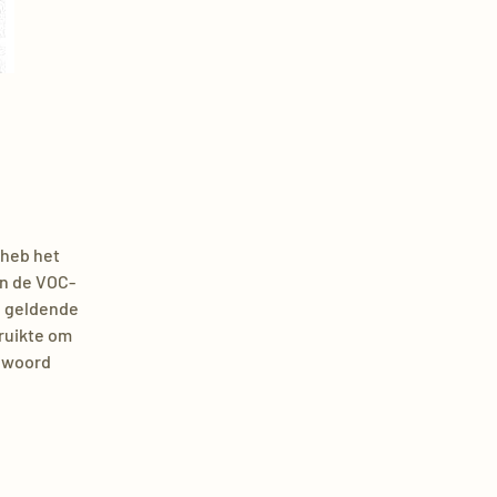
 heb het
an de VOC-
n geldende
bruikte om
n woord