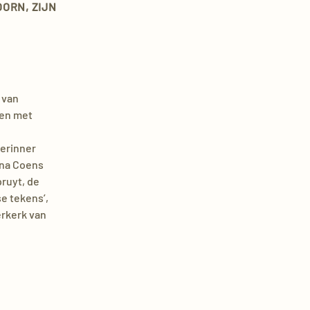
ORN, ZIJN
 van
den met
herinner
 na Coens
ruyt, de
e tekens’,
erkerk van