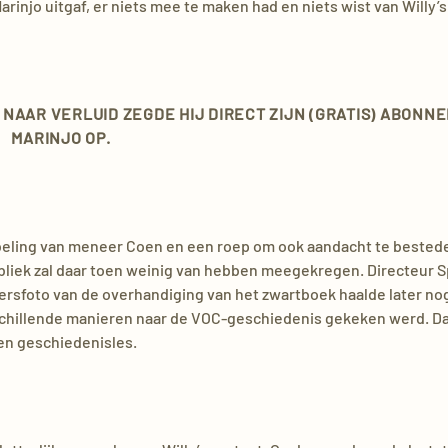
rinjo uitgaf, er niets mee te maken had en niets wist van Willy’
NAAR VERLUID ZEGDE HIJ DIRECT ZIJN (GRATIS) ABONN
MARINJO OP.
ubeling van meneer Coen en een roep om ook aandacht te bested
bliek zal daar toen weinig van hebben meegekregen. Directeur S
rsfoto van de overhandiging van het zwartboek haalde later no
erschillende manieren naar de VOC-geschiedenis gekeken werd. D
een geschiedenisles.