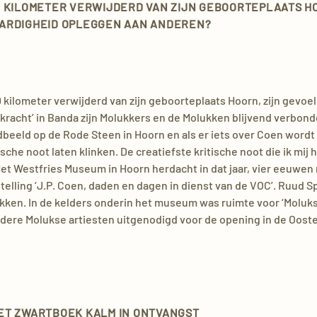
00 KILOMETER VERWIJDERD VAN ZIJN GEBOORTEPLAATS HO
ARDIGHEID OPLEGGEN AAN ANDEREN?
 kilometer verwijderd van zijn geboorteplaats Hoorn, zijn gevoel
dkracht’ in Banda zijn Molukkers en de Molukken blijvend verbon
ndbeeld op de Rode Steen in Hoorn en als er iets over Coen wordt
che noot laten klinken. De creatiefste kritische noot die ik mij 
Het Westfries Museum in Hoorn herdacht in dat jaar, vier eeuwen
lling ‘J.P. Coen, daden en dagen in dienst van de VOC’. Ruud Sp
ekken. In de kelders onderin het museum was ruimte voor ‘Moluks
rdere Molukse artiesten uitgenodigd voor de opening in de Oost
ET ZWARTBOEK KALM IN ONTVANGST