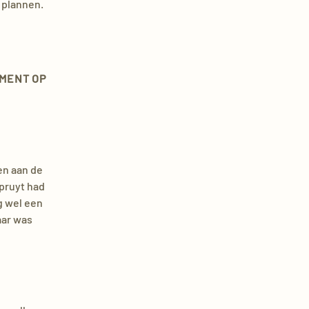
s plannen.
EMENT OP
en aan de
pruyt had
g wel een
aar was