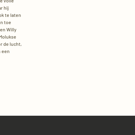
e volle
 hij
k te laten
en toe
en Willy
 Molukse
r de lucht,
n een