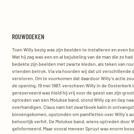
ROUWDOEKEN
Toen Willy bezig was zijn beelden te installeren en even bo
Wat hij zag was een en al bejubeling van de man die zo ha
bedekte zijn beelden met zwarte kleden, als teken van rouw
vrienden betrok. Via via hoorden wij dat uit verschillend
verstoren. Om te voorkomen dat daardoor Willy’s actie zo
de opening, 19 mei 1987, verscheen Willy in de Oosterkerk in
gereserveerd was hield hij vrij voor de geest van zijn gr
optreden van een Molukse band, stond Willy op en liep na
overhandigen. Claus nam het zwartboek kalm in ontvangst
binnengekomen, opstonden om pamfletten over Willy’s acti
behoorlijk verhit. De Molukse band, wiens optreden door W
geïnformeerd. Maar vooral meneer Spruyt was enorm boos. N