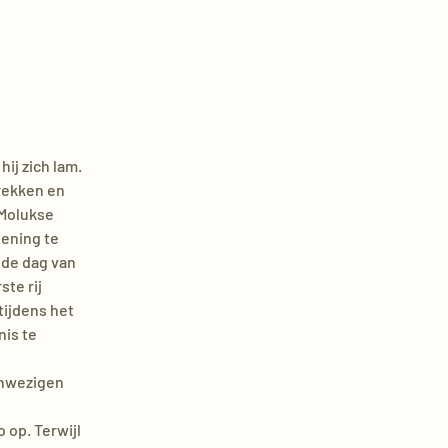
ij zich lam.
trekken en
 Molukse
pening te
 de dag van
ste rij
tijdens het
nis te
anwezigen
 op. Terwijl