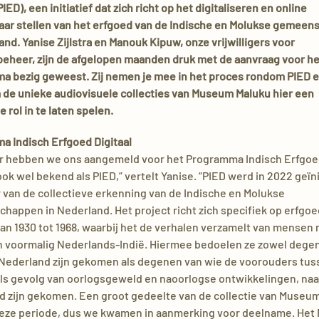
PIED), een initiatief dat zich richt op het digitaliseren en online
aar stellen van het erfgoed van de Indische en Molukse gemee
and. Yanise Zijlstra en Manouk Kipuw, onze vrijwilligers voor
beheer, zijn de afgelopen maanden druk met de aanvraag voor he
a bezig geweest. Zij nemen je mee in het proces rondom PIED 
 de unieke audiovisuele collecties van Museum Maluku hier een
e rol in te laten spelen.
a Indisch Erfgoed Digitaal
aar hebben we ons aangemeld voor het Programma Indisch Erfgo
 ook wel bekend als PIED,” vertelt Yanise. “PIED werd in 2022 geïni
 van de collectieve erkenning van de Indische en Molukse
appen in Nederland. Het project richt zich specifiek op erfgoe
an 1930 tot 1968, waarbij het de verhalen verzamelt van mensen
in voormalig Nederlands-Indië. Hiermee bedoelen ze zowel dege
 Nederland zijn gekomen als degenen van wie de voorouders tus
als gevolg van oorlogsgeweld en naoorlogse ontwikkelingen, naa
d zijn gekomen. Een groot gedeelte van de collectie van Museu
deze periode, dus we kwamen in aanmerking voor deelname. He