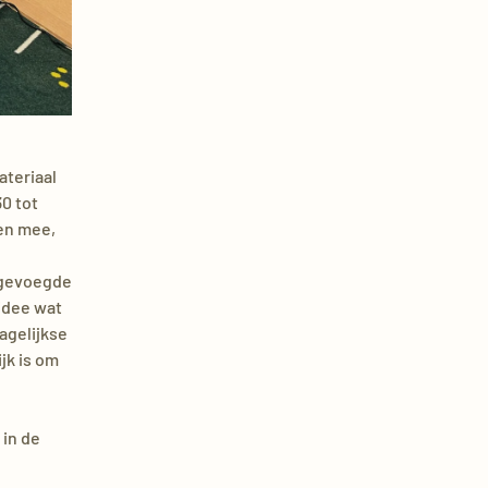
ateriaal
30 tot
len mee,
ijgevoegde
idee wat
dagelijkse
jk is om
 in de