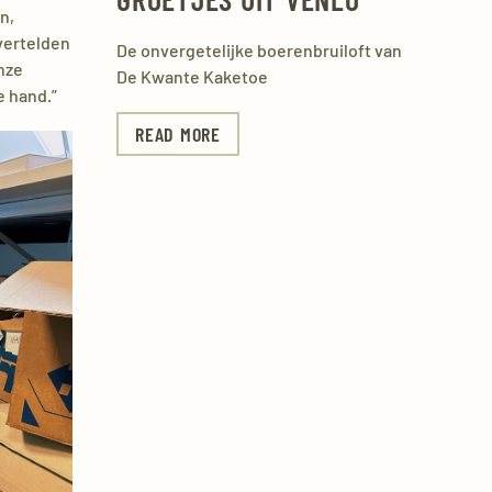
n,
 vertelden
De onvergetelijke boerenbruiloft van
nze
De Kwante Kaketoe
e hand.”
READ MORE