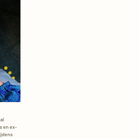
al
s en ex-
ijdens