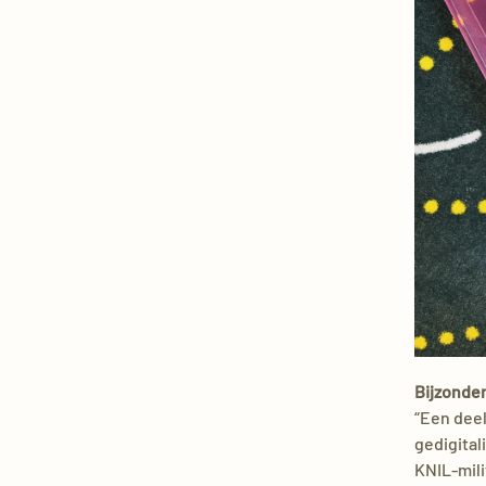
Bijzonde
“Een dee
gedigital
KNIL-mili