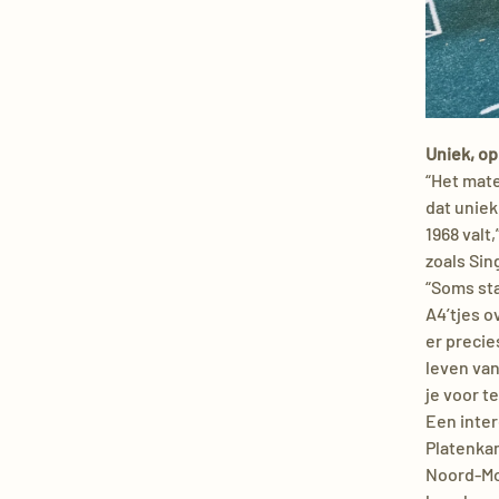
Uniek, op
“Het mate
dat uniek
1968 valt
zoals Sin
“Soms sta
A4’tjes o
er precie
leven van
je voor t
Een inter
Platenkam
Noord-Mol