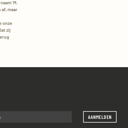
e naam ‘M.
s af, maar
we onze
at zij
terug
AANMELDEN