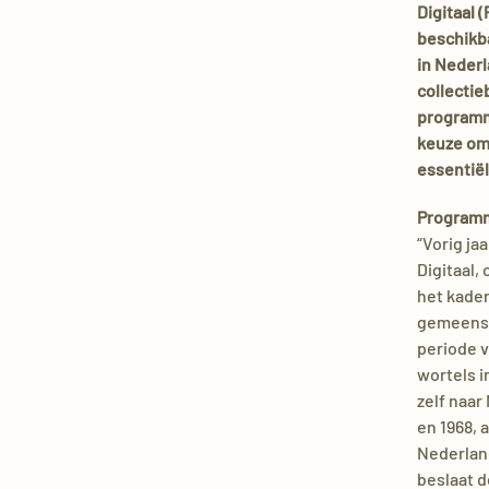
Digitaal (
beschikb
in Nederl
collectie
programm
keuze om
essentiël
Programm
“Vorig j
Digitaal,
het kader
gemeensch
periode v
wortels 
zelf naar
en 1968, 
Nederlan
beslaat 