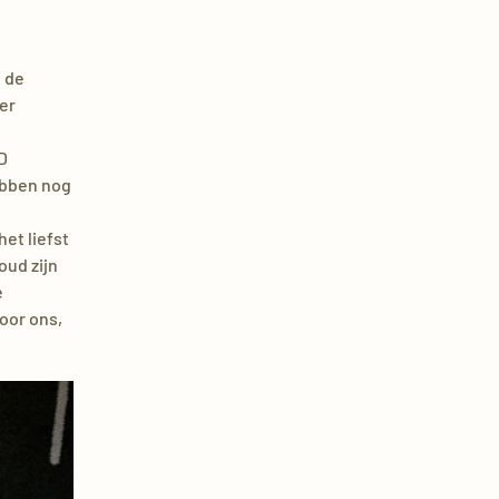
 de
er
D
ebben nog
et liefst
oud zijn
e
voor ons,