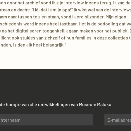
nen door het archief vond ik zijn interview ineens terug. Ik zag d
staan en dacht: “Hé, dat is mijn opa!” Ik wist wel van de interview
aam daar tussen te zien staan, vond ik erg bijzonder. Mijn eigen
schiedenis werd ineens heel tastbaar. Het is de bedoeling dat 
s na het digitaliseren toegankelijk gaan maken voor het publiek. D
llicht ook stukjes van zichzelf of hun families in deze collecties 
nden, is denk ik heel belangrijk.”
p de hoogte van alle ontwikkelingen van Museum Maluku.