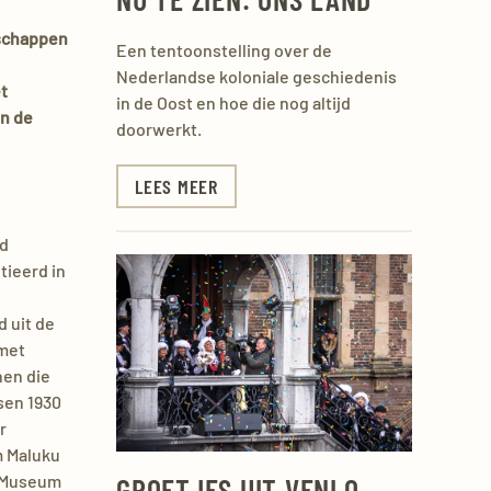
nschappen
Een tentoonstelling over de
Nederlandse koloniale geschiedenis
t
in de Oost en hoe die nog altijd
en de
doorwerkt.
LEES MEER
ed
tieerd in
d uit de
 met
nen die
sen 1930
r
m Maluku
t Museum
GROETJES UIT VENLO