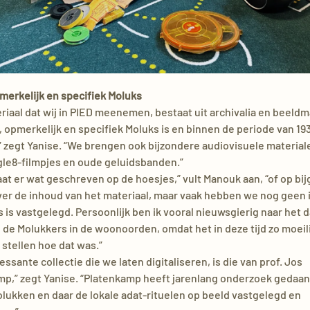
merkelijk en specifiek Moluks
riaal dat wij in PIED meenemen, bestaat uit archivalia en beeldm
, opmerkelijk en specifiek Moluks is en binnen de periode van 19
,” zegt Yanise. “We brengen ook bijzondere audiovisuele materia
gle8-filmpjes en oude geluidsbanden.”
at er wat geschreven op de hoesjes,” vult Manouk aan, “of op b
ver de inhoud van het materiaal, maar vaak hebben we nog geen 
s is vastgelegd. Persoonlijk ben ik vooral nieuwsgierig naar het 
 de Molukkers in de woonoorden, omdat het in deze tijd zo moeili
e stellen hoe dat was.”
essante collectie die we laten digitaliseren, is die van prof. Jos
p,” zegt Yanise. “Platenkamp heeft jarenlang onderzoek gedaan
ukken en daar de lokale adat-rituelen op beeld vastgelegd en