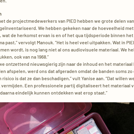
en.”
n
et de projectmedewerkers van PIED hebben we grote delen van
e geïnventariseerd. We hebben gekeken naar de hoeveelheid met
, wat de herkomst ervan is en of het qua tijdsperiode binnen het
 past,” vervolgt Manouk. “Het is heel veel uitpakken. Wat in PIE
n wordt, is nog lang niet al ons audiovisuele materiaal. We h
ukken, ook van na 1968.”
e ontzettend nieuwsgierig zijn naar de inhoud en het materiaal h
illen afspelen, werd ons dat afgeraden omdat de banden soms zo 
n risico is dat ze dan beschadigen,” vult Yanise aan. “Dat willen w
k vermijden. Een professionele partij digitaliseert het materiaal 
daarna eindelijk kunnen ontdekken wat erop staat.”