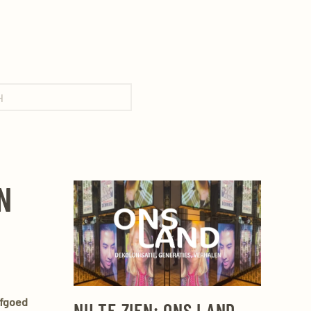
N
rfgoed
NU TE ZIEN: ONS LAND