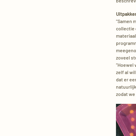
beschrev
Uitpakke
“Samen m
collecti
materiaal
programma
meegenome
zoveel st
“Hoewel w
zelf al w
dat er ee
natuurlij
zodat we 