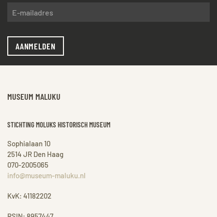
AANMELDEN
MUSEUM MALUKU
STICHTING MOLUKS HISTORISCH MUSEUM
Sophialaan 10
2514 JR Den Haag
070-2005065
info@museum-maluku.nl
KvK: 41182202
RSIN: 8957447