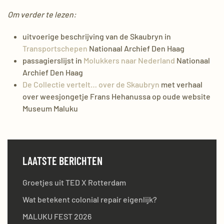
Om verder te lezen:
uitvoerige beschrijving van de Skaubryn in
Transportschepen
Nationaal Archief Den Haag
passagierslijst in
Molukkers naar Nederland
Nationaal
Archief Den Haag
De Collectie vertelt… over de Skaubryn
met verhaal
over weesjongetje Frans Hehanussa op oude website
Museum Maluku
LAATSTE BERICHTEN
Groetjes uit TED X Rotterdam
Wat betekent colonial repair eigenlijk?
MALUKU FEST 2026