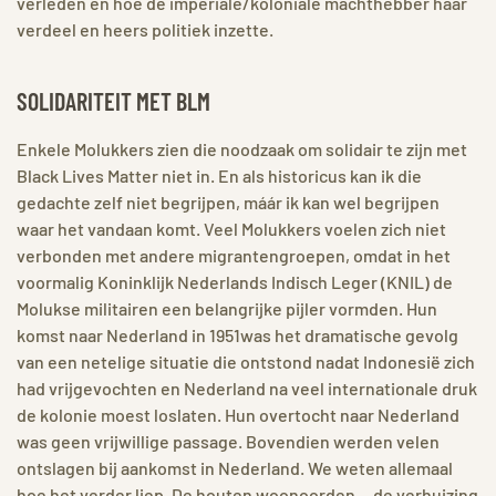
verleden en hoe de imperiale/koloniale machthebber haar
verdeel en heers politiek inzette.
SOLIDARITEIT MET BLM
Enkele Molukkers zien die noodzaak om solidair te zijn met
Black Lives Matter niet in. En als historicus kan ik die
gedachte zelf niet begrijpen, máár ik kan wel begrijpen
waar het vandaan komt. Veel Molukkers voelen zich niet
verbonden met andere migrantengroepen, omdat in het
voormalig Koninklijk Nederlands Indisch Leger (KNIL) de
Molukse militairen een belangrijke pijler vormden. Hun
komst naar Nederland in 1951was het dramatische gevolg
van een netelige situatie die ontstond nadat Indonesië zich
had vrijgevochten en Nederland na veel internationale druk
de kolonie moest loslaten. Hun overtocht naar Nederland
was geen vrijwillige passage. Bovendien werden velen
ontslagen bij aankomst in Nederland. We weten allemaal
hoe het verder liep. De houten woonoorden… de verhuizing