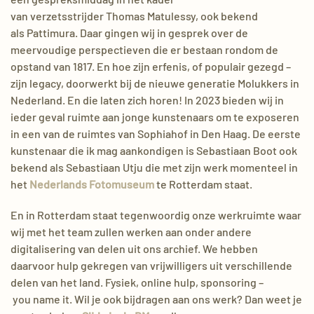
van
verzetsstrijder
Thomas
Matulessy
, ook bekend
als
Pattimura
. Daar gingen wij in gesprek over de
meervoudige perspectieven die er be
staan rondom de
opstand van 1817. En hoe zijn erfenis, of populair gezegd –
zijn
legacy
, doorwerkt bij de nieuwe generatie Molukkers in
Nederland.
En die laten zich horen! In 2023 bieden wij in
ieder geval ruimte aan jonge kunstenaars om te exposeren
in een van de ruimtes van
Sophiahof
in Den Haag. De e
erste
kunstenaar die ik mag aankondigen is Sebastiaan Boot ook
bekend als Sebastiaan
Utju
die met zijn werk momenteel in
het
Nederlands Fotomuseum
te Rotterdam staat.
En in Rotterdam staat tegenwoordig
onze
werkruimte waar
wij met
het
team zullen werken aan onder andere
digitalisering van delen uit ons archief. We hebben
daarvoor hulp gekregen van vrijwilligers uit verschillende
delen van het land. Fysiek, on
line hulp, sponsoring –
you
name it. Wil je ook bijdragen aan ons werk? Dan weet je