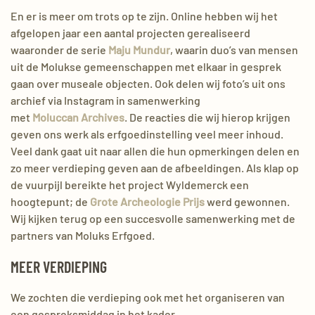
En er is meer om trots op te zijn. Online hebben wij het
afgelopen jaar een aantal projecten gerealiseerd
waaronder de serie
Maju
Mundur
, waarin duo’s van
mensen
uit de Molukse gemeenschappen met elkaar in gesprek
gaan over museale objecten.
Ook delen wij foto’s uit ons
archief via Instagram in samenwerking
met
Moluccan
Archives
. De reacties die wij hierop krijgen
geven ons werk als erfgoedinstelling veel meer inh
oud.
Veel dank gaat uit naar allen die hun
opmerkingen delen
en
zo meer verdieping geven aan de afbeeldingen.
Als klap op
de vuurpijl bereikte het project Wyldemerck een
hoogtepunt; de
Grote Archeologie Prijs
werd gewonnen.
Wij kijken terug op een succesvolle samenwerking met de
partners van Moluks Erfgoed.
MEER VERDIEPING
We zochten die verdieping ook met het organiseren van
een gespreksmiddag in het kader