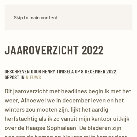
Skip to main content
JAAROVERZICHT 2022
GESCHREVEN DOOR HENRY TIMISELA OP
8 DECEMBER 2022
.
GEPOST IN
NIEUWS
Dit jaaroverzicht met headlines begin ik met het
weer. Alhoewel we in december leven
en het
winters zou moeten zijn
, lijkt het aardig
herfstachtig als ik zo vanuit mijn kantoor uitkijk
over de Haagse Sophialaan. De bl
aderen zijn
nog aan de bomen en kleuren mijn kamer
door