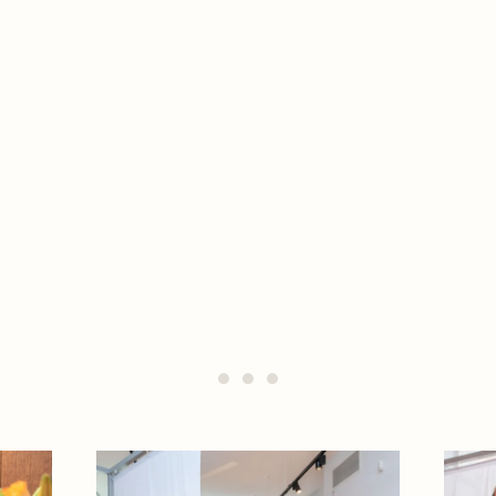
menjadi teman museum
VECHTEN VOOR VRIJHEID
Zoeken in de collecties