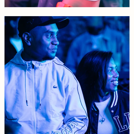
Photos by Raoul Laisina /
@XAOUX