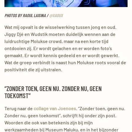
PHOTOS BY RAOUL LAISINA /
@XAOUX
Wat mij opvalt is de wisselwerking tussen jong en oud.
Jiggy
Djé
en
Wudstik
moeten duidelijk wennen aan de
luidruchtige Molukse
crowd
, maar na een korte tijd
ontdooien zij. Er wordt gelachen en er worden foto’s
gemaakt. Er wordt kennis gedeeld en er wordt gewerkt.
Wat de groep
verbindt
is naast hun Molukse
roots
vooral de
positiviteit
die zij uitstralen.
“ZONDER TOEN, GEEN NU. ZONDER NU, GEEN
TOEKOMST”
Terug naar de
collage van Joenoes
. “Zonder toen, geen nu.
Zonder nu, geen toekomst”, schrijft hij onder zijn post.
Woorden die ook van betekenis zijn bij mijn
werkzaamheden bij Museum Maluku, en in het bijzonder