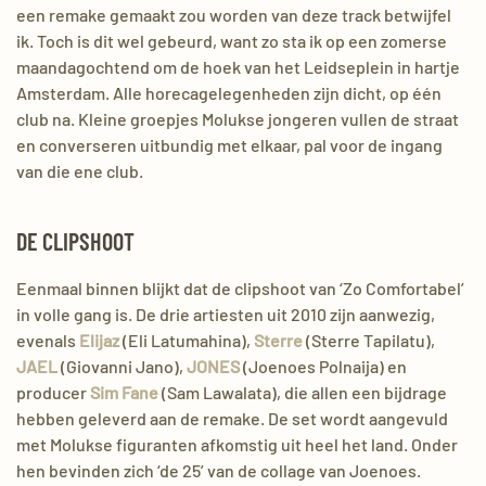
een remake gemaakt zou worden van deze track betwijfel
ik. Toch is dit wel gebeurd, want zo sta ik op een zomerse
maandagochtend om de hoek van het Leidseplein in hartje
Amsterdam. Alle horecagelegenheden zijn dicht, op één
club na. Kleine groepjes Molukse jongeren vullen de straat
en converseren uitbundig met elkaar, pal voor de ingang
van die ene club.
DE CLIPSHOOT
Eenmaal binnen blijkt dat de
clipshoot
van ‘Zo Comfortabel’
in volle gang is. De drie artiesten uit 2010 zijn aanwezig,
evenals
Elijaz
(Eli
Latumahina
),
Sterre
(Sterre
Tapilatu
),
JAEL
(Giovanni
Jano
),
JONES
(
Joenoes
Polnaija
) en
producer
Sim Fane
(Sam
Lawalata
), die allen een bijdrage
hebben geleverd aan de remake. De set wordt aangevuld
met Molukse figuranten afkomstig uit heel het land. Onder
hen bevinden zich ‘de 25’ van de collage van
Joenoes
.