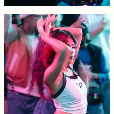
Photos by Raoul Laisina /
@XAOUX