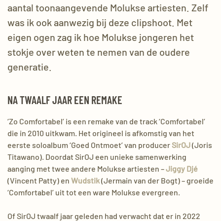
aantal toonaangevende Molukse artiesten.
Zelf
was ik ook aanwezig bij deze
clipshoot
. Met
eigen ogen zag ik hoe Molukse jongeren het
stokje over weten te nemen van de oudere
generatie.
NA TWAALF JAAR EEN REMAKE
‘Zo Comfortabel’ is een remake van de track ‘Comfortabel’
die in 2010 uitkwam. Het origineel is afkomstig van het
eerste soloalbum ‘Goed Ontmoet’ van producer
SirOJ
(Joris
Titawano
). Doordat
SirOJ
een unieke samenwerking
aanging met twee andere Molukse artiesten –
Jiggy
Djé
(Vincent Patty) en
Wudstik
(
Jermain
van der Bogt) – groeide
‘Comfortabel’ uit tot een ware Molukse evergreen.
Of
SirOJ
twaalf jaar geleden had verwacht dat er in 2022