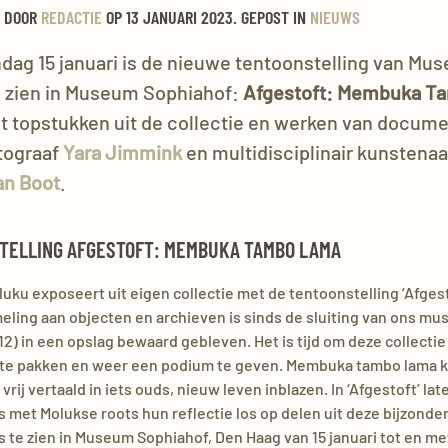
 DOOR
REDACTIE
OP
13 JANUARI 2023
. GEPOST IN
NIEUWS
dag 15 januari is de nieuwe tentoonstelling van Mu
e zien in Museum Sophiahof:
Afgestoft: Membuka T
et topstukken uit de collectie en werken van docume
tograaf
Yara Jimmink
en multidisciplinair kunstenaa
an Boot
.
TELLING AFGESTOFT: MEMBUKA TAMBO LAMA
ku exposeert uit eigen collectie met de tentoonstelling ‘Afgest
meling aan objecten en archieven is sinds de sluiting van ons mu
12) in een opslag bewaard gebleven. Het is tijd om deze collectie 
t te pakken en weer een podium te geven. Membuka tambo lama k
 vrij vertaald in iets ouds, nieuw leven inblazen. In ‘Afgestoft’ la
 met Molukse roots hun reflectie los op delen uit deze bijzonder
is te zien in Museum Sophiahof, Den Haag van 15 januari tot en met