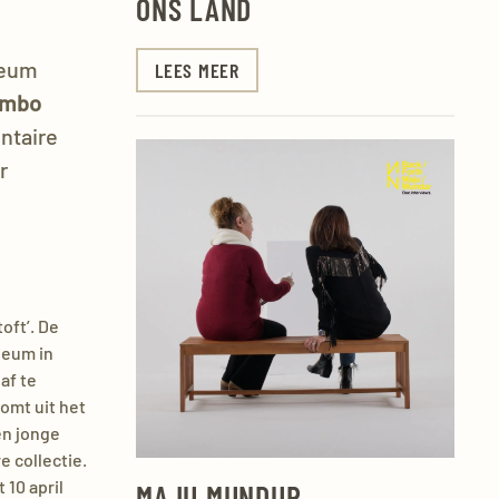
ONS LAND
seum
LEES MEER
ambo
ntaire
r
oft’. De
seum in
af te
omt uit het
ten jonge
e collectie.
 10 april
MAJU MUNDUR