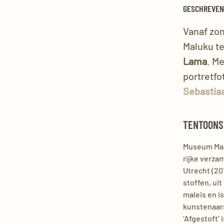
GESCHREVEN
Vanaf zon
Maluku t
Lama
. M
portretfo
Sebastia
TENTOONS
Museum Malu
rijke verza
Utrecht (20
stoffen, ui
maleis en is
kunstenaars
‘Afgestoft’ 