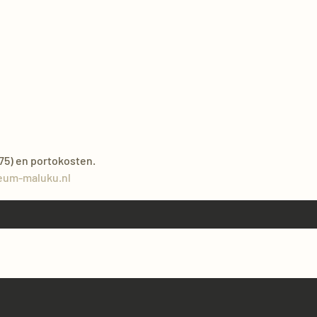
,75) en portokosten.
eum-maluku.nl