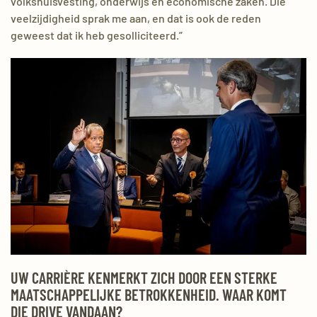
volkshuisvesting, onderwijs en economische zaken. Die
veelzijdigheid sprak me aan, en dat is ook de reden
geweest dat ik heb gesolliciteerd.”
UW CARRIÈRE KENMERKT ZICH DOOR EEN STERKE
MAATSCHAPPELIJKE BETROKKENHEID. WAAR KOMT
DIE DRIVE VANDAAN?