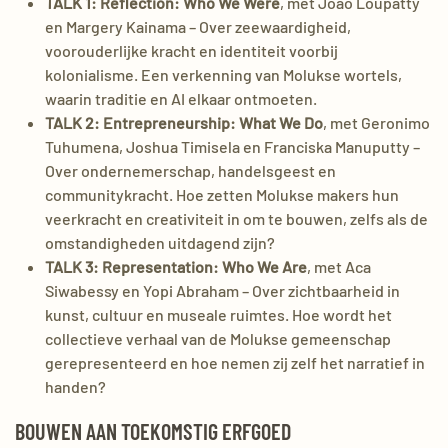
TALK 1: Reflection: Who We Were
, met Joao Loupatty
en Margery Kainama – Over zeewaardigheid,
voorouderlijke kracht en identiteit voorbij
kolonialisme. Een verkenning van Molukse wortels,
waarin traditie en AI elkaar ontmoeten.
TALK 2: Entrepreneurship: What We Do
, met Geronimo
Tuhumena, Joshua Timisela en Franciska Manuputty –
Over ondernemerschap, handelsgeest en
communitykracht. Hoe zetten Molukse makers hun
veerkracht en creativiteit in om te bouwen, zelfs als de
omstandigheden uitdagend zijn?
TALK 3: Representation: Who We Are
, met Aca
Siwabessy en Yopi Abraham – Over zichtbaarheid in
kunst, cultuur en museale ruimtes. Hoe wordt het
collectieve verhaal van de Molukse gemeenschap
gerepresenteerd en hoe nemen zij zelf het narratief in
handen?
BOUWEN AAN TOEKOMSTIG ERFGOED